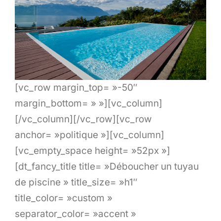
Tarifs
Notre politique
Astuces
[vc_row margin_top= »-50″
margin_bottom= » »][vc_column]
Diagnostic
[/vc_column][/vc_row][vc_row
anchor= »politique »][vc_column]
Blog
[vc_empty_space height= »52px »]
[dt_fancy_title title= »Déboucher un tuyau
de piscine » title_size= »h1″
title_color= »custom »
separator_color= »accent »