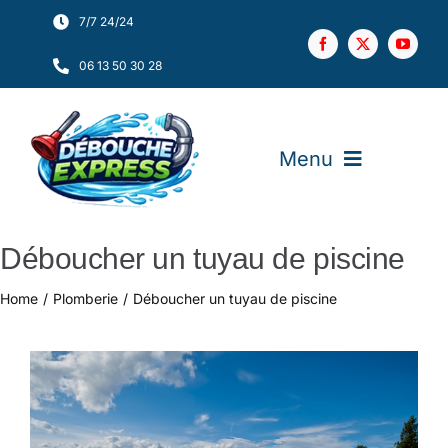
Skip
7/7 24/24
to
06 13 50 30 28
content
Menu
Déboucher un tuyau de piscine
Accueil
Home
Plomberie
Déboucher un tuyau de piscine
Matériel
Interventions